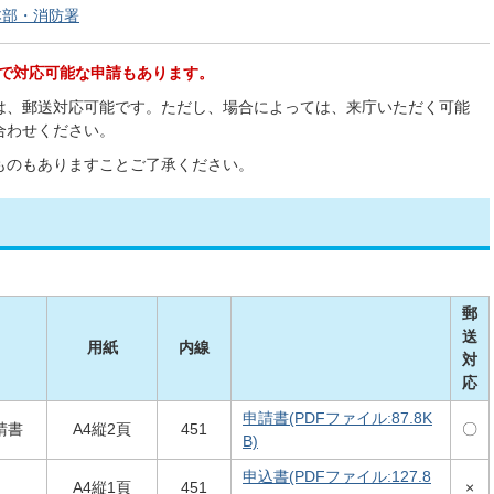
本部・消防署
どで対応可能な申請もあります。
は、郵送対応可能です。ただし、場合によっては、来庁いただく可能
合わせください。
ものもありますことご了承ください。
郵
送
用紙
内線
対
応
申請書(PDFファイル:87.8K
請書
A4縦2頁
451
〇
B)
申込書(PDFファイル:127.8
A4縦1頁
451
×