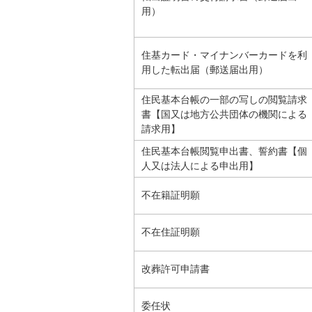
用）
住基カード・マイナンバーカードを利
用した転出届（郵送届出用）
住民基本台帳の一部の写しの閲覧請求
書【国又は地方公共団体の機関による
請求用】
住民基本台帳閲覧申出書、誓約書【個
人又は法人による申出用】
不在籍証明願
不在住証明願
改葬許可申請書
委任状