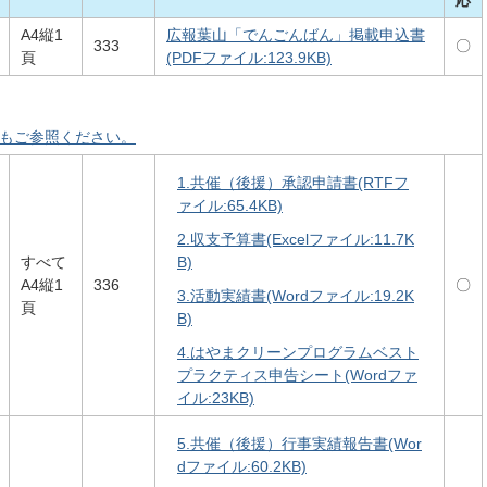
A4縦1
広報葉山「でんごんばん」掲載申込書
333
〇
頁
(PDFファイル:123.9KB)
ジもご参照ください。
1.共催（後援）承認申請書(RTFフ
ァイル:65.4KB)
2.収支予算書(Excelファイル:11.7K
すべて
B)
A4縦1
336
〇
3.活動実績書(Wordファイル:19.2K
頁
B)
4.はやまクリーンプログラムベスト
プラクティス申告シート(Wordファ
イル:23KB)
5.共催（後援）行事実績報告書(Wor
dファイル:60.2KB)