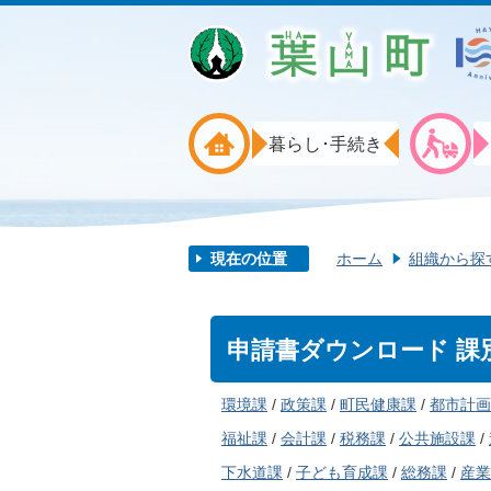
暮らし･手続き
現在の位置
ホーム
組織から探
申請書ダウンロード 課
環境課
/
政策課
/
町民健康課
/
都市計画
福祉課
/
会計課
/
税務課
/
公共施設課
/
下水道課
/
子ども育成課
/
総務課
/
産業