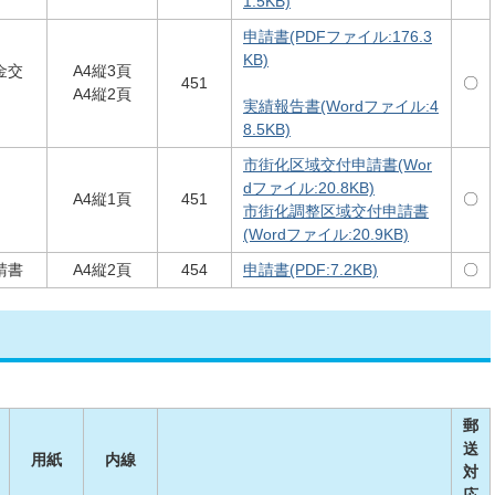
1.5KB)
申請書(PDFファイル:176.3
KB)
金交
A4縦3頁
451
〇
A4縦2頁
実績報告書(Wordファイル:4
8.5KB)
市街化区域交付申請書(Wor
dファイル:20.8KB)
A4縦1頁
451
〇
市街化調整区域交付申請書
(Wordファイル:20.9KB)
請書
A4縦2頁
454
申請書(PDF:7.2KB)
〇
郵
送
用紙
内線
対
応