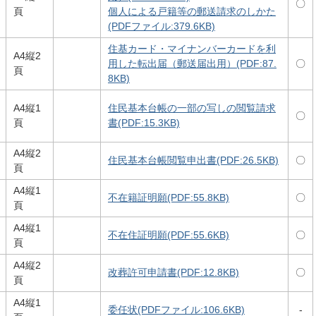
〇
頁
個人による戸籍等の郵送請求のしかた
(PDFファイル:379.6KB)
住基カード・マイナンバーカードを利
A4縦2
用した転出届（郵送届出用）(PDF:87.
〇
頁
8KB)
A4縦1
住民基本台帳の一部の写しの閲覧請求
〇
頁
書(PDF:15.3KB)
A4縦2
住民基本台帳閲覧申出書(PDF:26.5KB)
〇
頁
A4縦1
不在籍証明願(PDF:55.8KB)
〇
頁
A4縦1
不在住証明願(PDF:55.6KB)
〇
頁
A4縦2
改葬許可申請書(PDF:12.8KB)
〇
頁
A4縦1
委任状(PDFファイル:106.6KB)
-