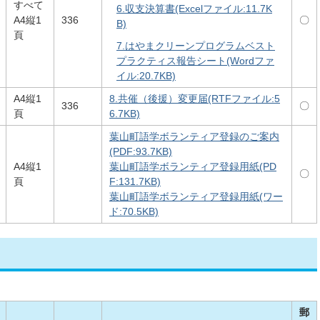
すべて
6.収支決算書(Excelファイル:11.7K
A4縦1
336
〇
B)
頁
7.はやまクリーンプログラムベスト
プラクティス報告シート(Wordファ
イル:20.7KB)
A4縦1
8.共催（後援）変更届(RTFファイル:5
336
〇
頁
6.7KB)
葉山町語学ボランティア登録のご案内
(PDF:93.7KB)
A4縦1
葉山町語学ボランティア登録用紙(PD
〇
頁
F:131.7KB)
葉山町語学ボランティア登録用紙(ワー
ド:70.5KB)
郵