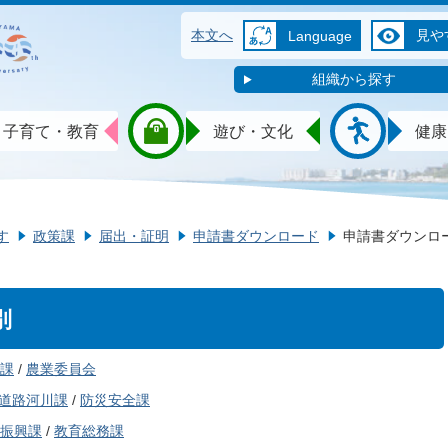
本文へ
見や
Language
組織から探す
子育て・教育
遊び・文化
健康
す
政策課
届出・証明
申請書ダウンロード
申請書ダウンロ
別
課
/
農業委員会
道路河川課
/
防災安全課
振興課
/
教育総務課