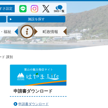
すさ設定
SNS一覧
施設を探す
・福祉
町政情報
ード 課別
申請書ダウンロード
申請書ダウンロード