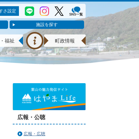
すさ設定
SNS一覧
施設を探す
・福祉
町政情報
広報・公聴
広報・広聴