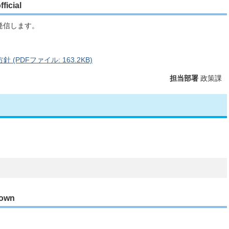
cial
発信します。
(PDFファイル: 163.2KB)
担当部署
政策課
own
。