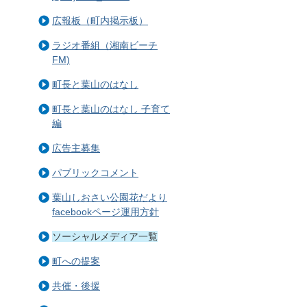
広報板（町内掲示板）
ラジオ番組（湘南ビーチ
FM)
町長と葉山のはなし
町長と葉山のはなし 子育て
編
広告主募集
パブリックコメント
葉山しおさい公園花だより
facebookページ運用方針
ソーシャルメディア一覧
町への提案
共催・後援