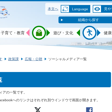
本文へ
見や
Language
組織から探す
子育て・教育
遊び・文化
健康
す
政策課
広報・公聴
ソーシャルメディア一覧
覧
ィアの一覧です。
acebook
へのリンクはそれぞれ別ウインドウで画面が開きます。