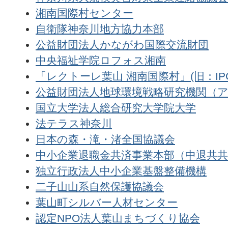
湘南国際村センター
自衛隊神奈川地方協力本部
公益財団法人かながわ国際交流財団
中央福祉学院ロフォス湘南
「レクトーレ葉山 湘南国際村」(旧：I
公益財団法人地球環境戦略研究機関（
国立大学法人総合研究大学院大学
法テラス神奈川
日本の森・滝・渚全国協議会
中小企業退職金共済事業本部（中退共共
独立行政法人中小企業基盤整備機構
二子山山系自然保護協議会
葉山町シルバー人材センター
認定NPO法人葉山まちづくり協会