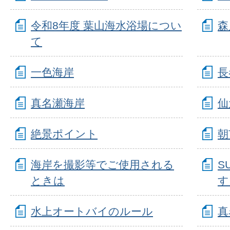
令和8年度 葉山海水浴場につい
森
て
一色海岸
長
真名瀬海岸
仙
絶景ポイント
朝
海岸を撮影等でご使用される
S
ときは
す
水上オートバイのルール
真