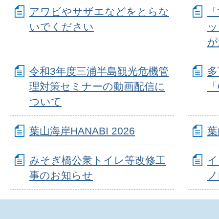
アワビやサザエなどをとらな
「
いでください
ッ
が
令和3年度三浦半島観光危機管
多
理対策セミナーの動画配信に
「
ついて
葉山海岸HANABI 2026
葉
みそぎ橋公衆トイレ等改修工
イ
事のお知らせ
ノ