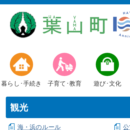
暮らし･手続き
子育て･教育
遊び･文化
観光
海・浜のルール
公