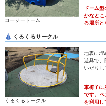
ドーム型
かなとこ
コージードーム
る場所と
くるくるサークル
地表に埋
遊具で、
いだりし
車椅子に
です。ベ
くるくるサークル
を利用し