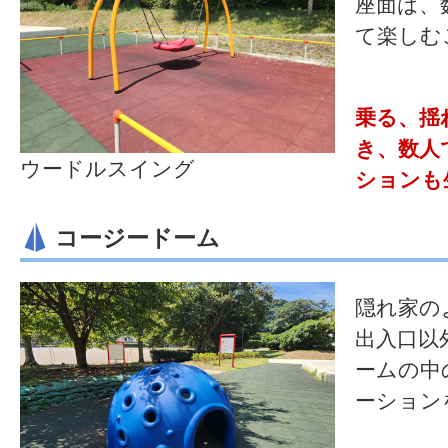
座面は、
て楽しむ
乗る、揺
き、数人
ウードルスイング
ションも
コージードーム
隠れ家の
出入口以
ームの中
ーション