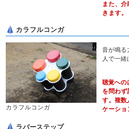
また、介
きます。
カラフルコンガ
音が鳴る
人で一緒
聴覚への
を問わず
す。複数
カラフルコンガ
ケーショ
ラバーステップ