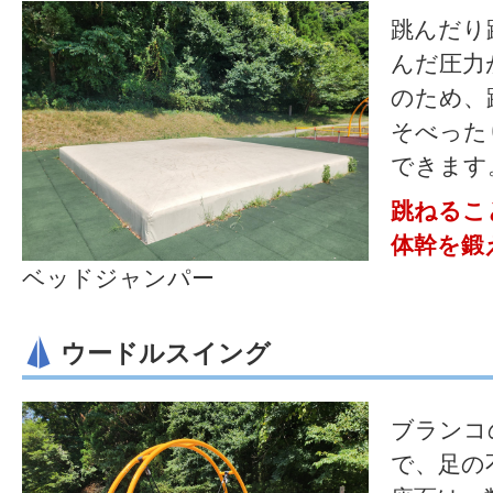
跳んだり
んだ圧力
のため、
そべった
できます
跳ねるこ
体幹を鍛
ベッドジャンパー
ウードルスイング
ブランコ
で、足の