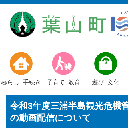
暮らし･手続き
子育て･教育
遊び･文化
令和3年度三浦半島観光危機
の動画配信について