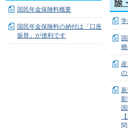
除
国民年金保険料概要
学
国民年金保険料の納付は「口座
振替」が便利です
国
猶
産
の
新
影
国
【
関