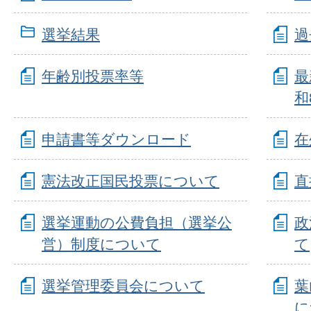
選挙結果
過
年齢別投票率等
最
和
申請書等ダウンロード
在
憲法改正国民投票について
直
選挙運動の公費負担（選挙公
政
営）制度について
て
選挙管理委員会について
葉
に