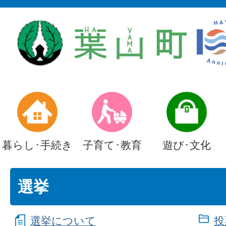
暮らし･手続き
子育て･教育
遊び･文化
選挙
選挙について
投