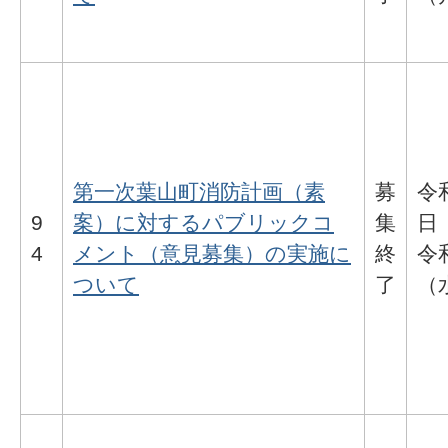
第一次葉山町消防計画（素
募
令
9
案）に対するパブリックコ
集
日
4
メント（意見募集）の実施に
終
令
ついて
了
（