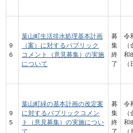
葉山町生活排水処理基本計画
募
令
9
（案）に対するパブリック
集
（
6
コメント（意見募集）の実施
終
和
について
了
（
葉山町緑の基本計画の改定案
募
令
9
に対するパブリックコメン
集
（
5
ト（意見募集）の実施につい
終
和
て
了
（