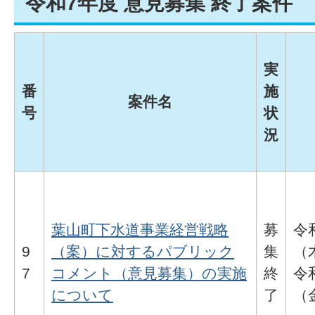
令和7年度 意見募集 終了案件
実
番
施
案件名
号
状
況
葉山町下水道事業経営戦略
募
令
9
（案）に対するパブリック
集
（
7
コメント（意見募集）の実施
終
令
について
了
（