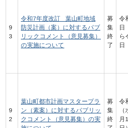
令和7年度改訂 葉山町地域
募
令
9
防災計画（案）に対するパブ
集
日
3
リックコメント（意見募集）
終
ら
の実施について
了
日
葉山町都市計画マスタープラ
募
令
9
ン（素案）に対するパブリッ
集
（
2
クコメント（意見募集）の実
終
月
施について
了
日