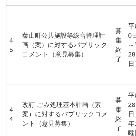
平
募
葉山町公共施設等総合管理計
0
4
集
画（案）に対するパブリック
～
5
終
コメント（意見募集）
2
了
日
平
募
改訂 ごみ処理基本計画（素
2
4
集
案）に対するパブリックコメ
日
4
終
ント（意見募集）
年
了
曜