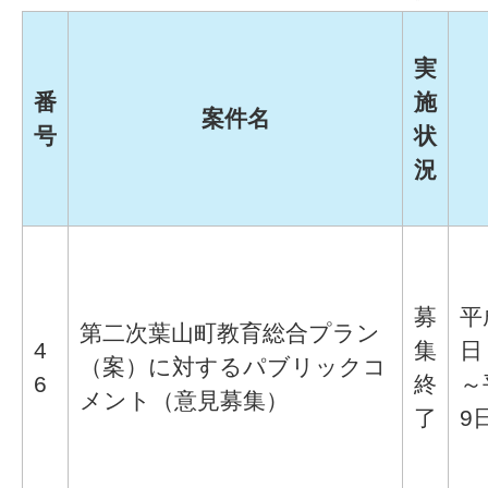
実
番
施
案件名
号
状
況
募
平
第二次葉山町教育総合プラン
4
集
日
（案）に対するパブリックコ
6
終
～
メント（意見募集）
了
9