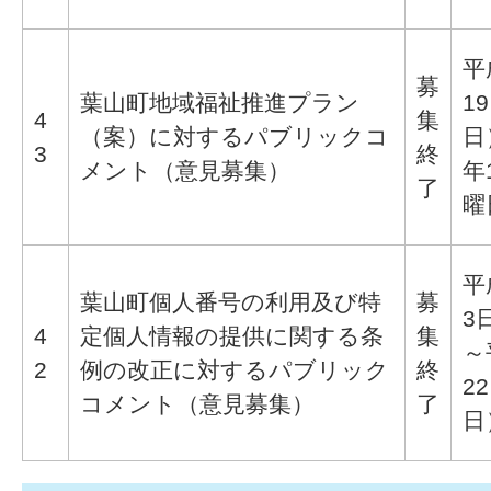
平
募
葉山町地域福祉推進プラン
1
4
集
（案）に対するパブリックコ
日
3
終
メント（意見募集）
年
了
曜
平
葉山町個人番号の利用及び特
募
3
4
定個人情報の提供に関する条
集
～
2
例の改正に対するパブリック
終
2
コメント（意見募集）
了
日