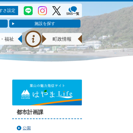
すさ設定
SNS一覧
施設を探す
・福祉
町政情報
都市計画課
公園