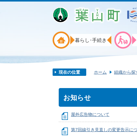
暮らし･手続き
現在の位置
ホーム
組織から探
お知らせ
屋外広告物について
第7回線引き見直しの変更告示に