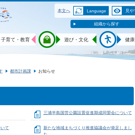
本文へ
見や
Language
組織から探す
子育て・教育
遊び・文化
健康
す
都市計画課
お知らせ
三浦半島国営公園設置促進期成同盟会について
ついて
新たな地域まちづくり推進協議会が発足しまし
た