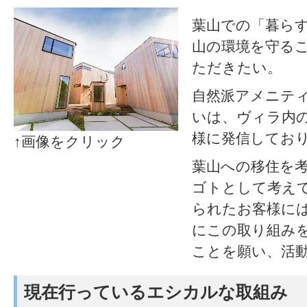
葉山での「暮ら
山の環境を守る
ただきたい。
自然派アメニテ
いは、ヴィラ内の
様に発信してお
↑画像をクリック
葉山への移住を
ゴトとして考え
られたお客様に
にこの取り組み
ことを願い、活
現在行っているエシカルな取組み