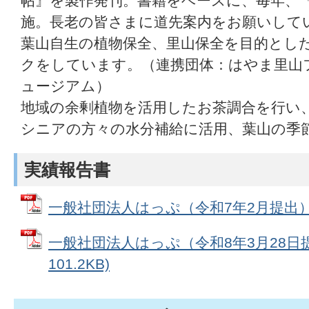
帖』を製作発刊。書籍をベースに、毎年、
施。長老の皆さまに道先案内をお願いして
葉山自生の植物保全、里山保全を目的とし
クをしています。（連携団体：はやま里山
ュージアム）
地域の余剰植物を活用したお茶調合を行い、
シニアの方々の水分補給に活用、葉山の季
実績報告書
一般社団法人はっぷ（令和7年2月提出） (P
一般社団法人はっぷ（令和8年3月28日提
101.2KB)