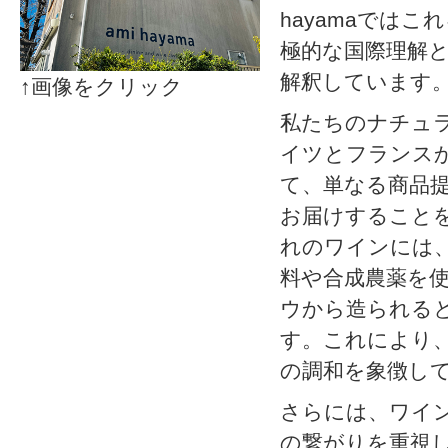
hayamaでは
極的な国際理解
解釈しています
↑画像をクリック
私たちのナチュ
イツとフランス
て、単なる商品
お届けすること
れのワインには
料や合成農薬を
ウから造られる
す。これにより
の調和を象徴し
さらには、ワイ
の繋がりを重視