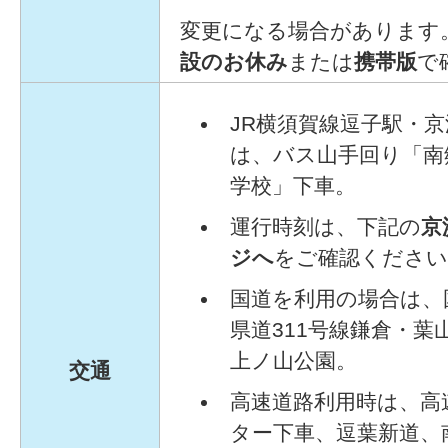
変更になる場合があります
設のお休み
または
携帯版
で
JR横須賀線逗子駅・
は、バス山手回り「南
学校」下車。
運行時刻は、下記の
京
ジへ
をご確認ください
国道を利用の場合は、
県道311号線鎌倉・
上ノ山公園。
交通
高速道路利用時は、高
ター下車、逗葉新道、