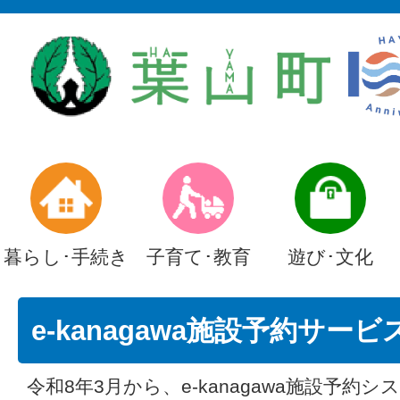
暮らし･手続き
子育て･教育
遊び･文化
e-kanagawa施設予約サー
令和8年3月から、e-kanagawa施設予