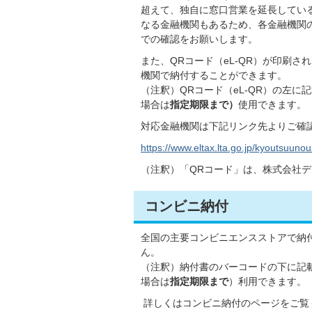
超えて、独自に窓口営業を延長してい
なる金融機関もあるため、各金融機関
での確認をお願いします。
また、QRコード（eL-QR）が印刷
機関で納付することができます。
（注釈）QRコード（eL-QR）の左に
場合は
指定期限まで）
使用できます。
対応金融機関は下記リンク先よりご確
https://www.eltax.lta.go.jp/kyoutsuunou
（注釈）「QRコード」は、株式会社
コンビニ納付
全国の主要コンビニエンスストアで納
ん。
（注釈）納付書のバーコードの下に記
場合は
指定期限まで
）利用できます。
詳しくはコンビニ納付のページをご覧