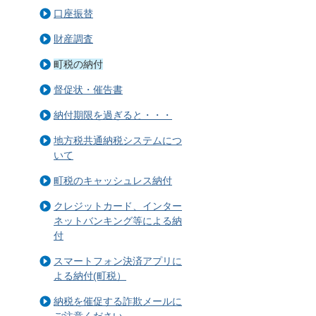
口座振替
財産調査
町税の納付
督促状・催告書
納付期限を過ぎると・・・
地方税共通納税システムにつ
いて
町税のキャッシュレス納付
クレジットカード、インター
ネットバンキング等による納
付
スマートフォン決済アプリに
よる納付(町税）
納税を催促する詐欺メールに
ご注意ください