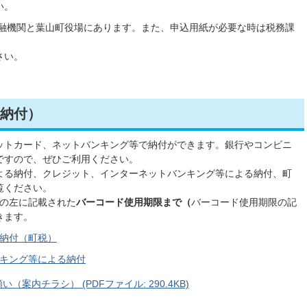
い。
融機関と葉山町役場にあります。また、申込用紙が必要な時は税務課
さい。
納付）
ットカード、ネットバンキング等で納付ができます。銀行やコンビニ
ですので、ぜひご利用ください。
よる納付、クレジット、インターネットバンキング等による納付、町
覧ください。
）の左に記載された
バーコード使用期限まで（
バーコード使用期限の記
きます。
納付（町税）
キング等による納付
案内チラシ） (PDFファイル: 290.4KB)