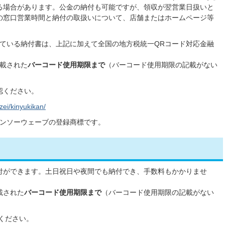
る場合があります。公金の納付も可能ですが、領収が翌営業日扱いと
の窓口営業時間と納付の取扱いについて、店舗またはホームページ等
されている納付書は、上記に加えて全国の地方税統一QRコード対応金融
記載された
バーコード使用期限まで
（バーコード使用期限の記載がない
認ください。
zei/kinyukikan/
デンソーウェーブの登録商標です。
付ができます。土日祝日や夜間でも納付でき、手数料もかかりませ
載された
バーコード使用期限まで
（バーコード使用期限の記載がない
ください。