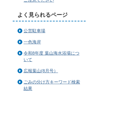
よく見られるページ
公営駐車場
一色海岸
令和8年度 葉山海水浴場につ
いて
広報葉山(8月号）
ごみの分け方キーワード検索
結果