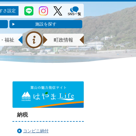
すさ設定
SNS一覧
施設を探す
・福祉
町政情報
納税
コンビニ納付