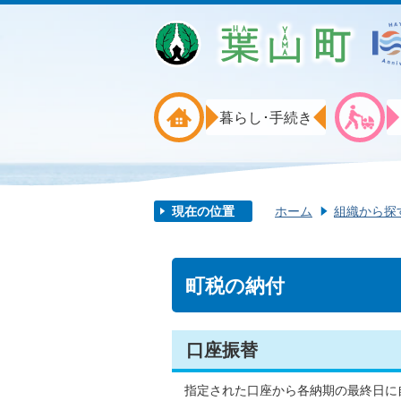
暮らし･手続き
現在の位置
ホーム
組織から探
町税の納付
口座振替
指定された口座から各納期の最終日に