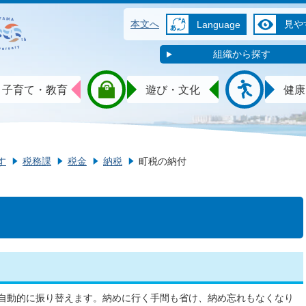
本文へ
見や
Language
組織から探す
子育て・教育
遊び・文化
健康
す
税務課
税金
納税
町税の納付
自動的に振り替えます。納めに行く手間も省け、納め忘れもなくなり