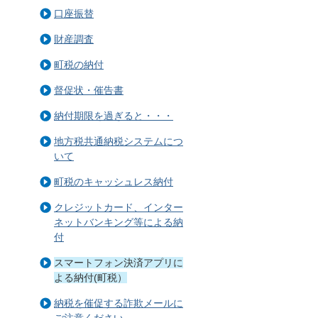
口座振替
財産調査
町税の納付
督促状・催告書
納付期限を過ぎると・・・
地方税共通納税システムにつ
いて
町税のキャッシュレス納付
クレジットカード、インター
ネットバンキング等による納
付
スマートフォン決済アプリに
よる納付(町税）
納税を催促する詐欺メールに
ご注意ください