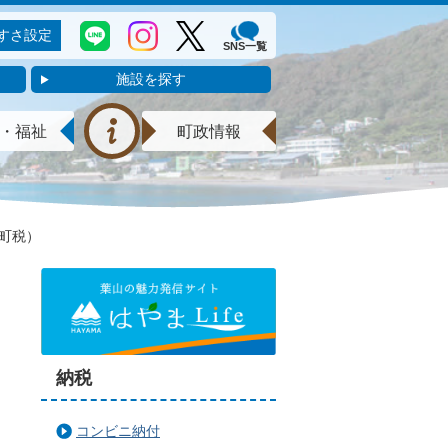
すさ設定
SNS一覧
施設を探す
・福祉
町政情報
町税）
納税
コンビニ納付