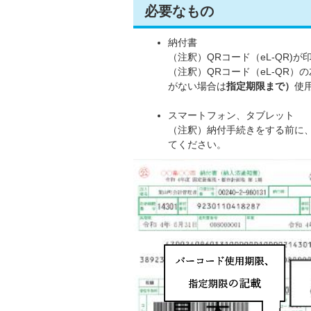
必要なもの
納付書
（注釈）QRコード（eL-QR)
（注釈）QRコード（eL-QR）
がない場合は
指定期限まで）
使
スマートフォン、タブレット
（注釈）納付手続きをする前に
てください。