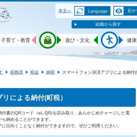
本文へ
見や
Language
組織から探す
子育て・教育
遊び・文化
健康
す
税務課
税金
納税
スマートフォン決済アプリによる納付(
リによる納付(町税）
付書のQRコード（eL-QR)を読み取り、あらかじめチャージした電
から納めることができます。
アに出向くことなく納付ができますので、ぜひご利用ください。