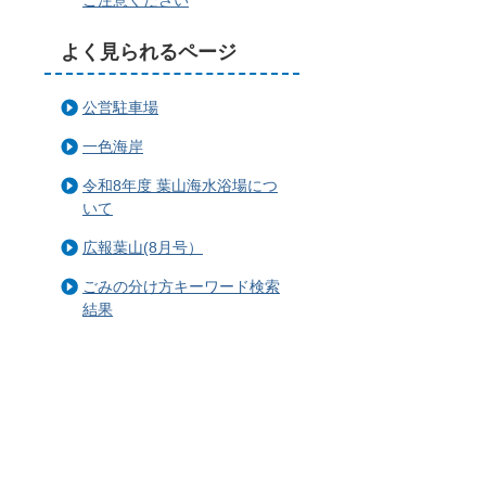
よく見られるページ
公営駐車場
一色海岸
令和8年度 葉山海水浴場につ
いて
広報葉山(8月号）
ごみの分け方キーワード検索
結果