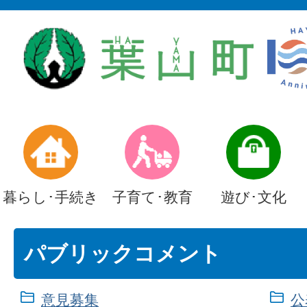
暮らし･手続き
子育て･教育
遊び･文化
パブリックコメント
意見募集
公