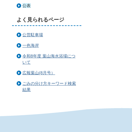
公表
よく見られるページ
公営駐車場
一色海岸
令和8年度 葉山海水浴場につ
いて
広報葉山(8月号）
ごみの分け方キーワード検索
結果