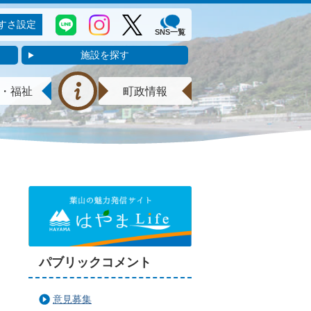
すさ設定
SNS一覧
施設を探す
・福祉
町政情報
パブリックコメント
意見募集