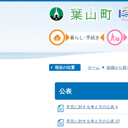
暮らし･手続き
現在の位置
ホーム
組織から探
公表
意見に対する考え方の公表 4
意見に対する考え方の公表 37