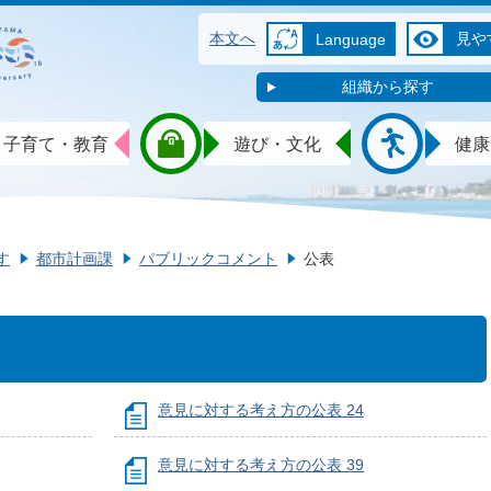
本文へ
見や
Language
組織から探す
子育て・教育
遊び・文化
健康
す
都市計画課
パブリックコメント
公表
意見に対する考え方の公表 24
意見に対する考え方の公表 39