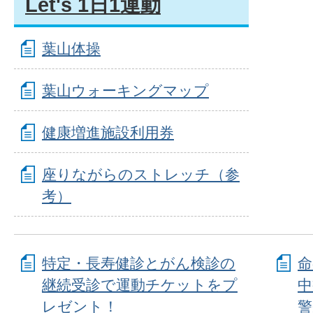
Let's 1日1運動
葉山体操
葉山ウォーキングマップ
健康増進施設利用券
座りながらのストレッチ（参
考）
特定・長寿健診とがん検診の
命
継続受診で運動チケットをプ
中
レゼント！
警