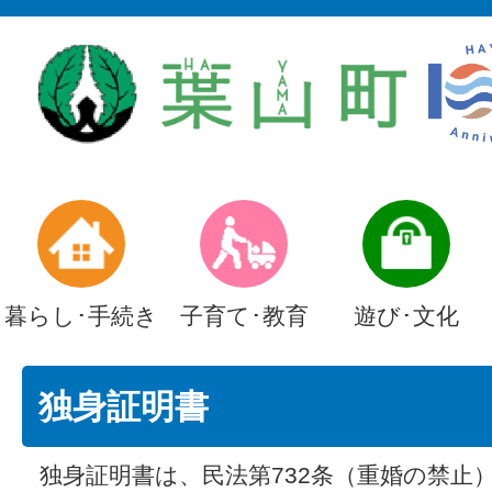
暮らし･手続き
子育て･教育
遊び･文化
独身証明書
独身証明書は、民法第732条（重婚の禁止