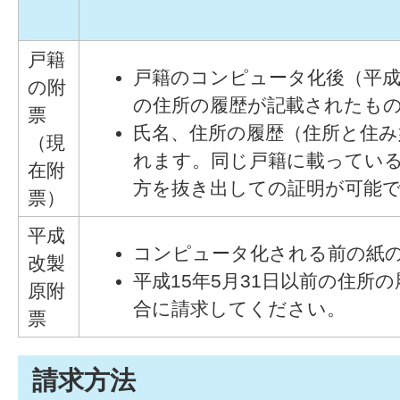
戸籍
戸籍のコンピュータ化後（平成1
の附
の住所の履歴が記載されたも
票
氏名、住所の履歴（住所と住み
（現
れます。同じ戸籍に載ってい
在附
方を抜き出しての証明が可能
票）
平成
コンピュータ化される前の紙
改製
平成15年5月31日以前の住所
原附
合に請求してください。
票
請求方法