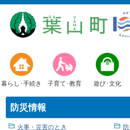
暮らし･手続き
子育て･教育
遊び･文化
防災情報
火事・災害のとき
防