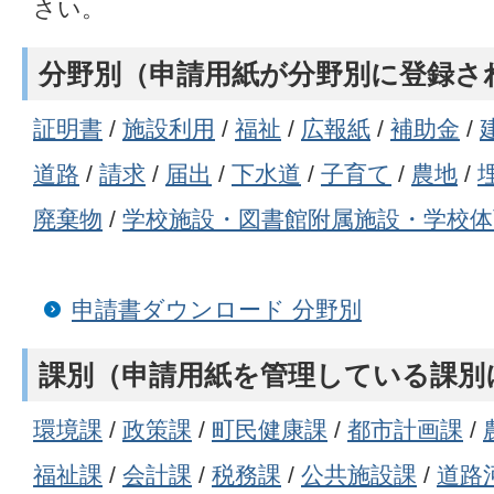
さい。
分野別（申請用紙が分野別に登録さ
証明書
/
施設利用
/
福祉
/
広報紙
/
補助金
/
道路
/
請求
/
届出
/
下水道
/
子育て
/
農地
/
廃棄物
/
学校施設・図書館附属施設・学校
申請書ダウンロード 分野別
課別（申請用紙を管理している課別
環境課
/
政策課
/
町民健康課
/
都市計画課
/
福祉課
/
会計課
/
税務課
/
公共施設課
/
道路