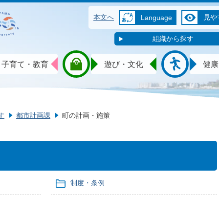
本文へ
見や
Language
組織から探す
子育て・教育
遊び・文化
健康
す
都市計画課
町の計画・施策
制度・条例