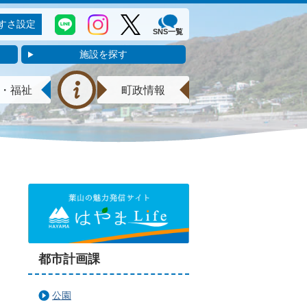
すさ設定
SNS一覧
施設を探す
・福祉
町政情報
都市計画課
公園