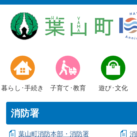
暮らし･手続き
子育て･教育
遊び･文化
消防署
葉山町消防本部・消防署
消