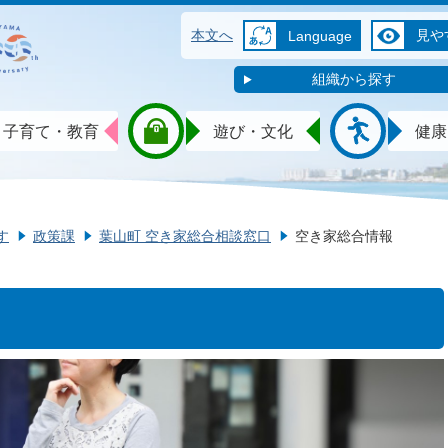
本文へ
見や
Language
組織から探す
子育て・教育
遊び・文化
健康
す
政策課
葉山町 空き家総合相談窓口
空き家総合情報