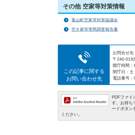
その他 空家等対策情報
葉山町空家等対策協議会
空き家等実態調査報告書
お問合せ先
〒240-0
開庁時間：8
この記事に関する
閉庁日：土
お問い合わせ先
電話番号：04
PDFファイル
す。お持ちでな
ードボタン
ください。