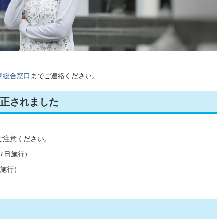
。
家総合窓口
までご連絡ください。
正されました
。
ご注意ください。
27日施行）
り施行）