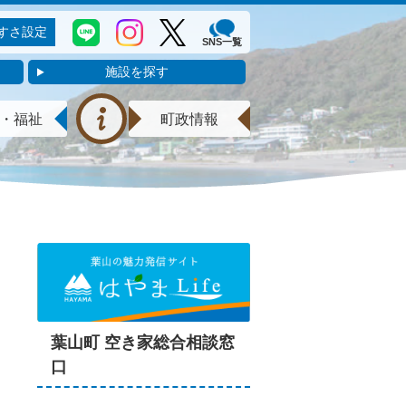
すさ設定
SNS一覧
施設を探す
・福祉
町政情報
葉山町 空き家総合相談窓
口