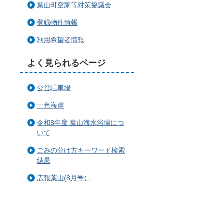
葉山町空家等対策協議会
登録物件情報
利用希望者情報
よく見られるページ
公営駐車場
一色海岸
令和8年度 葉山海水浴場につ
いて
ごみの分け方キーワード検索
結果
広報葉山(8月号）