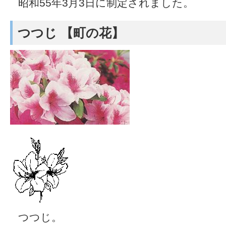
昭和55年3月3日に制定されました。
つつじ 【町の花】
つつじ。