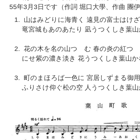
55年3月3日です（作詞 堀口大學、作曲 團
山はみどりに海青く 遠見の富士はけざ
竜宮城もあのあたり 凪うつくしき葉山
花の木を名の山つゝむ 春の炎の紅つゝ
にせ紫の濃き淡き 花うつくしき葉山か
町のまほろば一色に 宮居しずまる御用
ふりさけ仰ぐ松の空 人うつくしき葉山