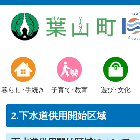
暮らし･手続き
子育て･教育
遊び･文化
2.下水道供用開始区域