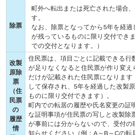
町外へ転出または死亡された場合、
す。
除票
なお、除票となってから5年を経過
が残っているものに限り交付でき
での交付となります。）
住民票は、項目ごとに記載できる行
改製
が足りなくなると住民票が作り変え
原除
だけが記載された住民票になります
票
して保存され、5年を経過した改製
（住
ものに限り交付できます）。
民票
町内での転居の履歴や氏名変更の証
の
な証明事項が住民票の写しと改製除
履歴
が事前には分からないので、受付の
情
知らせください（例：A～B～Cの転