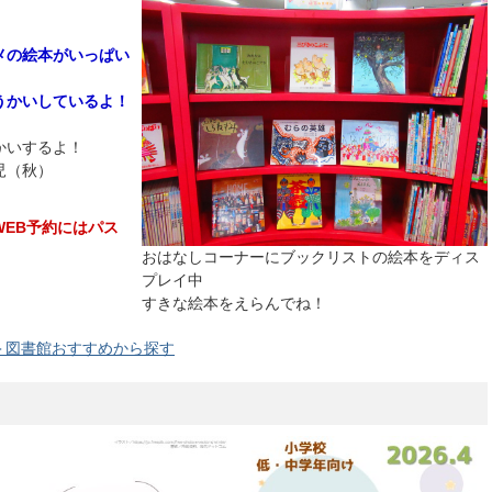
メの絵本がいっぱい
うかいしているよ！
かいするよ！
児（秋）
EB予約にはパス
おはなしコーナーにブックリストの絵本をディス
プレイ中
すきな絵本をえらんでね！
)＞図書館おすすめから探す