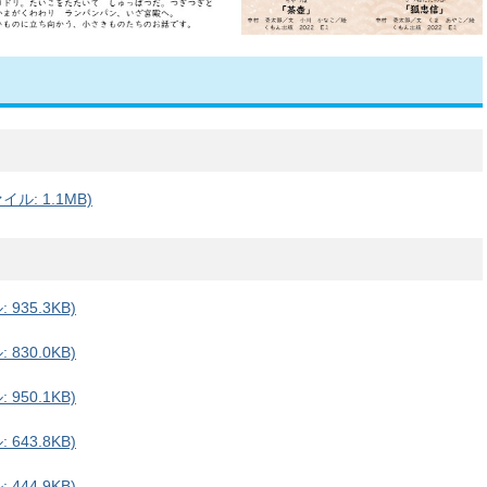
ル: 1.1MB)
935.3KB)
830.0KB)
950.1KB)
643.8KB)
444.9KB)