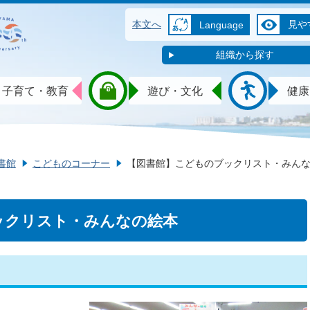
本文へ
見や
Language
組織から探す
子育て・教育
遊び・文化
健康
書館
こどものコーナー
【図書館】こどものブックリスト・みん
ックリスト・みんなの絵本