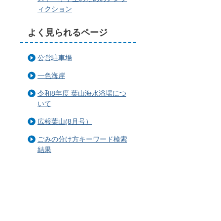
ィクション
よく見られるページ
公営駐車場
一色海岸
令和8年度 葉山海水浴場につ
いて
広報葉山(8月号）
ごみの分け方キーワード検索
結果