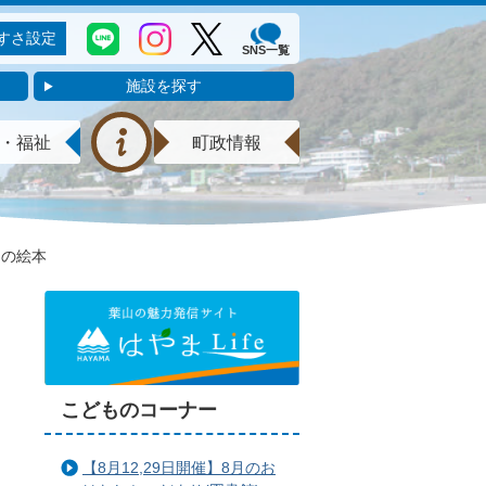
すさ設定
SNS一覧
施設を探す
・福祉
町政情報
なの絵本
こどものコーナー
【8月12,29日開催】8月のお