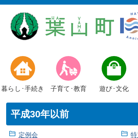
暮らし･手続き
子育て･教育
遊び･文化
平成30年以前
定例会
特