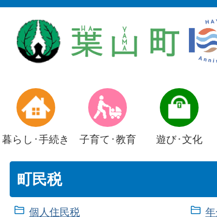
暮らし･手続き
子育て･教育
遊び･文化
町民税
個人住民税
年