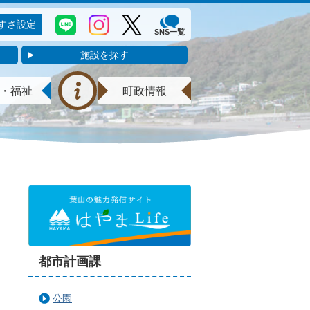
すさ設定
SNS一覧
施設を探す
・福祉
町政情報
都市計画課
公園