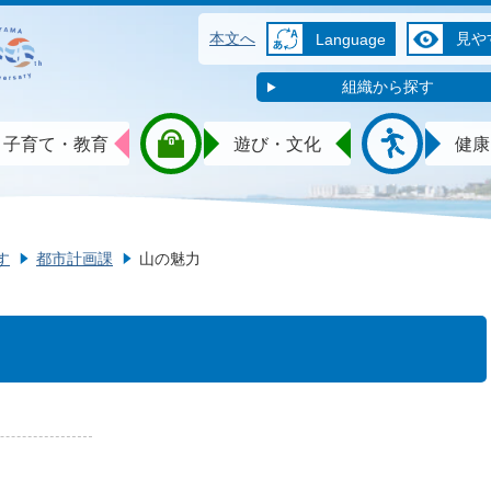
本文へ
見や
Language
組織から探す
子育て・教育
遊び・文化
健康
す
都市計画課
山の魅力