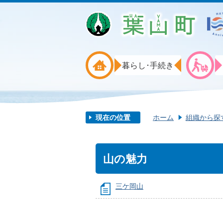
暮らし･手続き
現在の位置
ホーム
組織から探
山の魅力
三ケ岡山