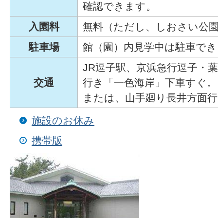
確認できます。
入園料
無料（ただし、しおさい公
駐車場
館（園）内見学中は駐車できま
JR逗子駅、京浜急行逗子・
交通
行き「一色海岸」下車すぐ。
または、山手廻り長井方面行
施設のお休み
携帯版