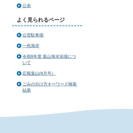
公表
よく見られるページ
公営駐車場
一色海岸
令和8年度 葉山海水浴場につ
いて
広報葉山(8月号）
ごみの分け方キーワード検索
結果