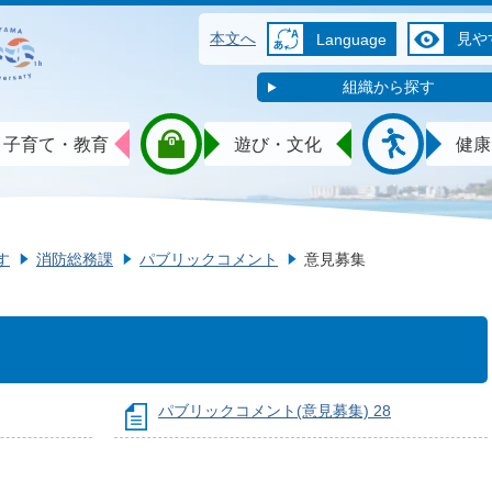
本文へ
見や
Language
組織から探す
子育て・教育
遊び・文化
健康
す
消防総務課
パブリックコメント
意見募集
パブリックコメント(意見募集) 28