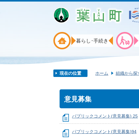
暮らし･手続き
現在の位置
ホーム
組織から探
意見募集
パブリックコメント(意見募集) 25
パブリックコメント(意見募集)94