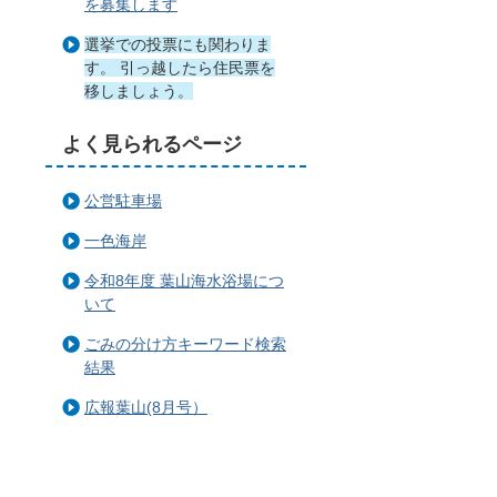
を募集します
選挙での投票にも関わりま
す。 引っ越したら住民票を
移しましょう。
よく見られるページ
公営駐車場
一色海岸
令和8年度 葉山海水浴場につ
いて
ごみの分け方キーワード検索
結果
広報葉山(8月号）