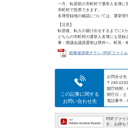
一方、転居前の市町村で選挙人名簿に
市町村で投票できます。
名簿登録地の確認については、選挙管
【注意】
転居後、転入の届け出をするまでに1
どちらの市町村の選挙人名簿にも登録
事・県議会議員選挙は県外へ、町長・
総務省啓発チラシ (PDFファイル: 
お問合せ先
〒240-0
開庁時間：8
この記事に関する
閉庁日：土
お問い合わせ先
電話番号：04
PDFファイル
す。お持ちでな