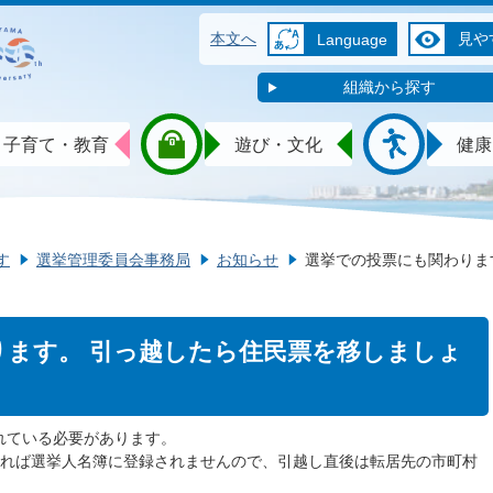
本文へ
見や
Language
組織から探す
子育て・教育
遊び・文化
健康
す
選挙管理委員会事務局
お知らせ
選挙での投票にも関わりま
ります。 引っ越したら住民票を移しましょ
れている必要があります。
ければ選挙人名簿に登録されませんので、引越し直後は転居先の市町村