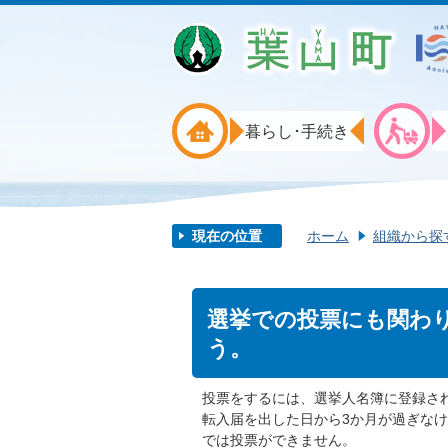
暮らし･手続き
現在の位置
ホーム
組織から探
選挙での投票にも関わ
う。
投票をするには、選挙人名簿に登録さ
転入届を出した日から3か月が過ぎな
では投票ができません。