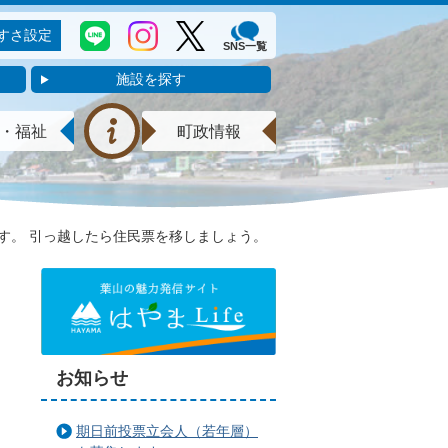
すさ設定
SNS一覧
施設を探す
・福祉
町政情報
す。 引っ越したら住民票を移しましょう。
お知らせ
期日前投票立会人（若年層）