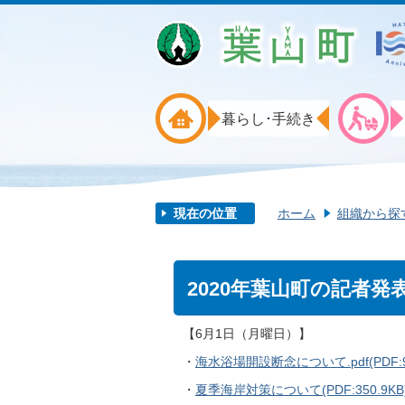
暮らし･手続き
現在の位置
ホーム
組織から探
2020年葉山町の記者発
【6月1日（月曜日）】
・
海水浴場開設断念について.pdf(PDF:94
・
夏季海岸対策について(PDF:350.9KB