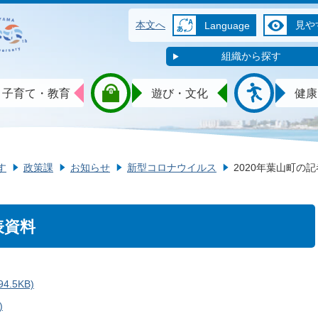
本文へ
見や
Language
組織から探す
子育て・教育
遊び・文化
健康
す
政策課
お知らせ
新型コロナウイルス
2020年葉山町の
表資料
.5KB)
)