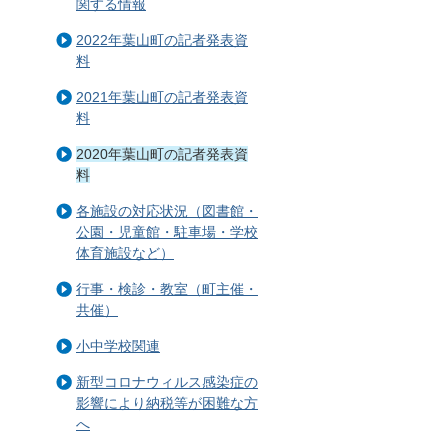
関する情報
2022年葉山町の記者発表資
料
2021年葉山町の記者発表資
料
2020年葉山町の記者発表資
料
各施設の対応状況（図書館・
公園・児童館・駐車場・学校
体育施設など）
行事・検診・教室（町主催・
共催）
小中学校関連
新型コロナウィルス感染症の
影響により納税等が困難な方
へ