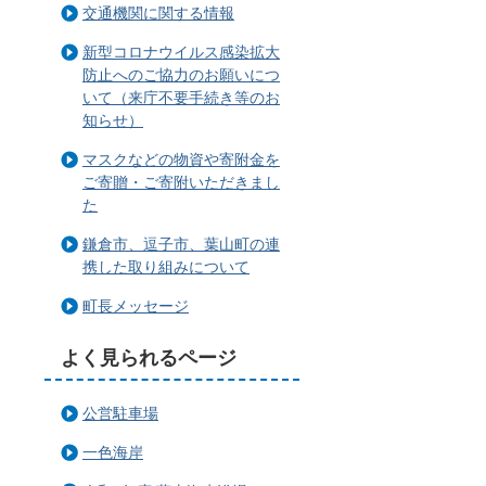
交通機関に関する情報
新型コロナウイルス感染拡大
防止へのご協力のお願いにつ
いて（来庁不要手続き等のお
知らせ）
マスクなどの物資や寄附金を
ご寄贈・ご寄附いただきまし
た
鎌倉市、逗子市、葉山町の連
携した取り組みについて
町長メッセージ
よく見られるページ
公営駐車場
一色海岸