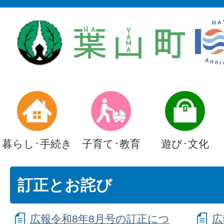
暮らし･手続き
子育て･教育
遊び･文化
訂正とお詫び
広報令和8年8月号の訂正につ
広