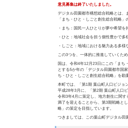
意見募集は終了いたしました。
デジタル田園都市構想総合戦略とは、ま
「まち・ひと・しごと創生総合戦略」
・まち：国民一人ひとりが夢や希望を
・ひと：地域社会を担う個性豊かで多
・しごと：地域における魅力ある多様
この3つを、一体的に推進していくた
国は、令和4年12月23日にこの「ま
とする5か年の「デジタル田園都市国
ち・ひと・しごと創生総合戦略」を勘
本町では、「第1期 葉山町人口ビジョ
平成28年3月に、「第2期 葉山町人口
令和3年4月に策定し、地方創生に関す
満了を迎えることから、第3期戦略と
略」の策定を目指しています。
つきましては、この葉山町デジタル田