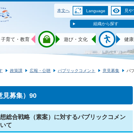
本文へ
見や
Language
組織から探す
子育て・教育
遊び・文化
健康
す
政策課
広報・公聴
パブリックコメント
意見募集
パ
見募集）90
想総合戦略（素案）に対するパブリックコメン
いて