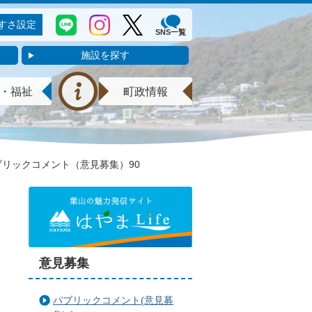
すさ設定
SNS一覧
施設を探す
・福祉
町政情報
ブリックコメント（意見募集）90
意見募集
パブリックコメント(意見募