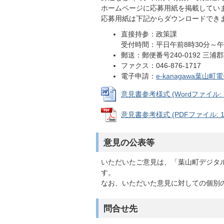
ホームページに応募用紙を掲載してい
応募用紙は下記からダウンロードでき
直接持参：政策課
受付時間：平日午前8時30分～午
郵送：郵便番号240-0192 三
ファクス：046-876-1717
電子申請：
e-kanagawa葉山
意見書参考様式 (Wordファイル: 1
意見書参考様式 (PDFファイル: 12
意見の公表等
いただいたご意見は、「葉山町デジタ
す。
なお、いただいた意見に対しての個別
問合せ先