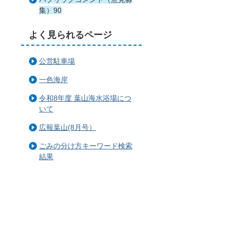
集）90
よく見られるページ
公営駐車場
一色海岸
令和8年度 葉山海水浴場につ
いて
広報葉山(8月号）
ごみの分け方キーワード検索
結果