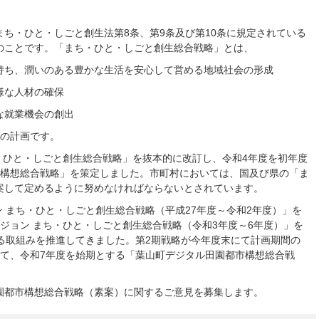
ち・ひと・しごと創生法第8条、第9条及び第10条に規定されている
のことです。「まち・ひと・しごと創生総合戦略」とは、
持ち、潤いのある豊かな生活を安心して営める地域社会の形成
様な人材の確保
な就業機会の創出
めの計画です。
ち・ひと・しごと創生総合戦略」を抜本的に改訂し、令和4年度を初年度
家構想総合戦略」を策定しました。市町村においては、国及び県の「ま
案して定めるように努めなければならないとされています。
ン まち・ひと・しごと創生総合戦略（平成27年度～令和2年度）」を
ビジョン まち・ひと・しごと創生総合戦略（令和3年度～6年度）」を
る取組みを推進してきました。第2期戦略が今年度末にて計画期間の
して、令和7年度を始期とする「葉山町デジタル田園都市構想総合戦
園都市構想総合戦略（素案）に関するご意見を募集します。