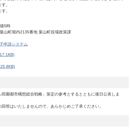
ます。
ます。
後5時
浦郡葉山町堀内2135番地 葉山町役場政策課
町電子申請システム
7.1KB)
5.8KB)
ル田園都市構想総合戦略」策定の参考とするとともに後日公表しま
の回答はいたしませんので、あらかじめご了承ください。