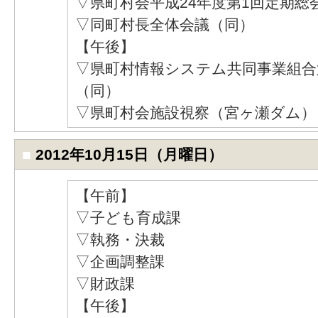
▽県町村会平成24年度第1回定期総
▽同町村長全体会議（同）
【午後】
▽県町村情報システム共同事業組合
（同）
▽県町村会施設視察（宮ヶ瀬ダム）
■
2012年10月15日（月曜日）
【午前】
▽子ども育成課
▽執務・決裁
▽企画調整課
▽財政課
【午後】