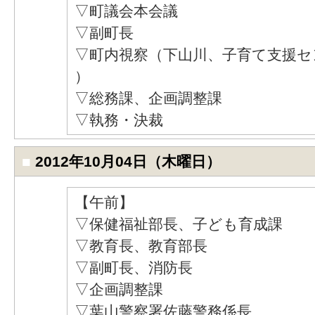
▽町議会本会議
▽副町長
▽町内視察（下山川、子育て支援セ
）
▽総務課、企画調整課
▽執務・決裁
■
2012年10月04日（木曜日）
【午前】
▽保健福祉部長、子ども育成課
▽教育長、教育部長
▽副町長、消防長
▽企画調整課
▽葉山警察署佐藤警務係長