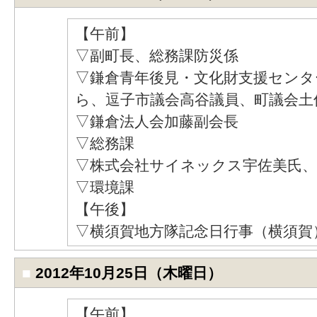
【午前】
▽副町長、総務課防災係
▽鎌倉青年後見・文化財支援センタ
ら、逗子市議会高谷議員、町議会土
▽鎌倉法人会加藤副会長
▽総務課
▽株式会社サイネックス宇佐美氏、
▽環境課
【午後】
▽横須賀地方隊記念日行事（横須賀
■
2012年10月25日（木曜日）
【午前】