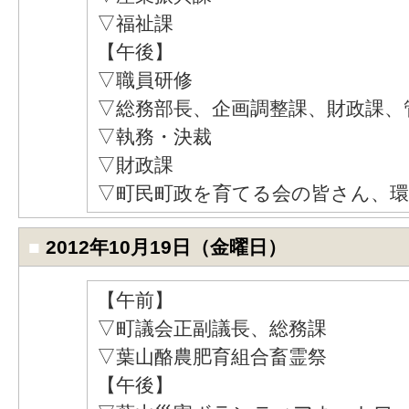
▽福祉課
【午後】
▽職員研修
▽総務部長、企画調整課、財政課、
▽執務・決裁
▽財政課
▽町民町政を育てる会の皆さん、環
■
2012年10月19日（金曜日）
【午前】
▽町議会正副議長、総務課
▽葉山酪農肥育組合畜霊祭
【午後】