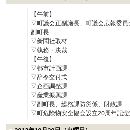
【午前】
▽町議会正副議長、町議会広報委員
副町長
▽新聞社取材
▽執務・決裁
【午後】
▽都市計画課
▽辞令交付式
▽企画調整課
▽産業振興課
▽副町長、総務課防災係、財政課
▽町危険物安全協会設立20周年記