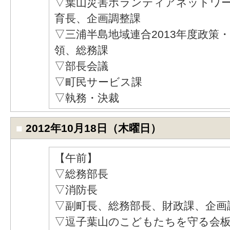
▽葉山災害ボランティアネットワ
育長、企画調整課
▽三浦半島地域連合2013年度政策
領、総務課
▽部長会議
▽町民サービス課
▽執務・決裁
■
2012年10月18日（木曜日）
【午前】
▽総務部長
▽消防長
▽副町長、総務部長、財政課、企画
▽逗子葉山のこどもたちを守る会板