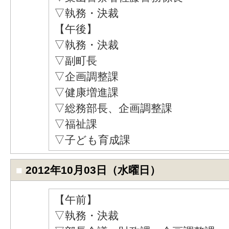
▽執務・決裁
【午後】
▽執務・決裁
▽副町長
▽企画調整課
▽健康増進課
▽総務部長、企画調整課
▽福祉課
▽子ども育成課
■
2012年10月03日（水曜日）
【午前】
▽執務・決裁