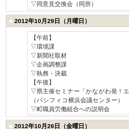
▽同意見交換会（同所）
■
2012年10月29日（月曜日）
【午前】
▽環境課
▽新聞社取材
▽企画調整課
▽執務・決裁
【午後】
▽県主催セミナー「かながわ発！
（パシフィコ横浜会議センター）
▽町職員労働組合への説明会
■
2012年10月26日（金曜日）