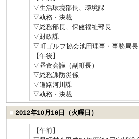
▽生活環境部長、環境課
▽執務・決裁
▽総務部長、保健福祉部長
▽財政課
▽町ゴルフ協会池田理事・事務局長
【午後】
▽昼食会議（副町長）
▽総務課防災係
▽道路河川課
▽執務・決裁
■
2012年10月16日（火曜日）
【午前】