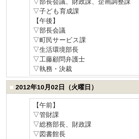
▽部長会議、財政課、企画調整課
▽子ども育成課
【午後】
▽部長会議
▽町民サービス課
▽生活環境部長
▽工藤顧問弁護士
▽執務・決裁
■
2012年10月02日（火曜日）
【午前】
▽管財課
▽総務部長、財政課
▽図書館長