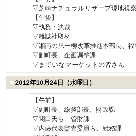
▽芝崎ナチュラルリザーブ現地視察
【午後】
▽執務・決裁
▽雑誌社取材
▽湘南の凪一柳改革推進本部長、福
▽副町長、企画調整課
▽までいなマーケットの皆さん
■
2012年10月24日（水曜日）
【午前】
▽副町長、総務部長、財政課
▽関口氏ら、管財課
▽内藤代表監査委員ら、総務課