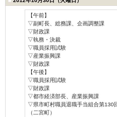
■
2012年10月30日（火曜日）
【午前】
▽副町長、総務課、企画調整課
▽財政課
▽執務・決裁
▽職員採用試験
▽産業振興課
▽財政課
【午後】
▽職員採用試験
▽財政課
▽都市経済部長、産業振興課
▽県市町村職員退職手当組合第130
（二宮町）