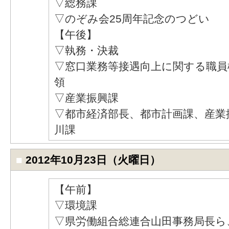
▽総務課
▽のぞみ会25周年記念のつどい
【午後】
▽執務・決裁
▽窓口業務等接遇向上に関する職員
領
▽産業振興課
▽都市経済部長、都市計画課、産業
川課
■
2012年10月23日（火曜日）
【午前】
▽環境課
▽県労働組合総連合山田事務局長ら