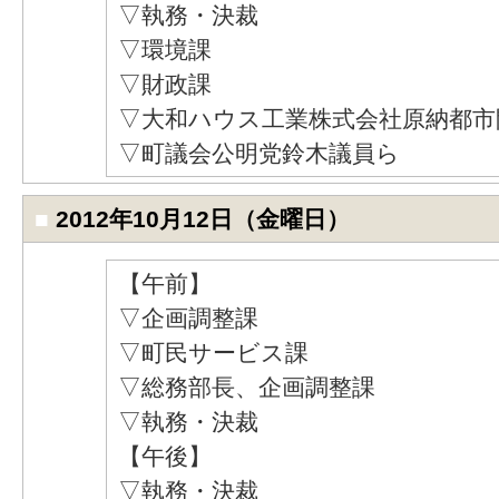
▽執務・決裁
▽環境課
▽財政課
▽大和ハウス工業株式会社原納都市
▽町議会公明党鈴木議員ら
■
2012年10月12日（金曜日）
【午前】
▽企画調整課
▽町民サービス課
▽総務部長、企画調整課
▽執務・決裁
【午後】
▽執務・決裁