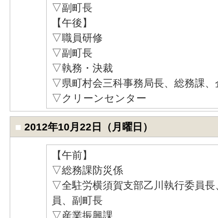
▽副町長
【午後】
▽職員研修
▽副町長
▽執務・決裁
▽県町村会三科事務局長、総務課、
▽クリーンセンター
■
2012年10月22日（月曜日）
【午前】
▽総務課防災係
▽全駐労横須賀支部乙川執行委員長
員、副町長
▽産業振興課