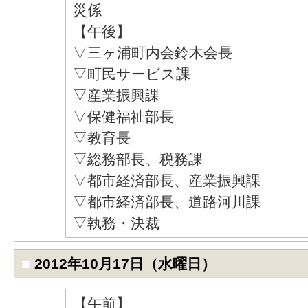
災係
【午後】
▽三ヶ浦町内会鈴木会長
▽町民サービス課
▽産業振興課
▽保健福祉部長
▽教育長
▽総務部長、税務課
▽都市経済部長、産業振興課
▽都市経済部長、道路河川課
▽執務・決裁
■
2012年10月17日（水曜日）
【午前】