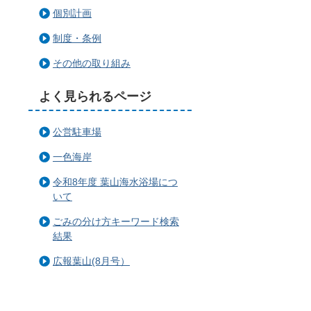
個別計画
制度・条例
その他の取り組み
よく見られるページ
公営駐車場
一色海岸
令和8年度 葉山海水浴場につ
いて
ごみの分け方キーワード検索
結果
広報葉山(8月号）