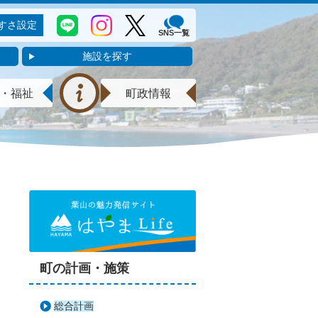
すさ設定
SNS一覧
施設を探す
・福祉
町政情報
町の計画・施策
総合計画