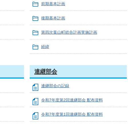
前期基本計画
後期基本計画
第四次葉山町総合計画実施計画
経緯
連継部会
連継部会の記録
令和7年度第2回連継部会 配布資料
令和7年度第1回連継部会 配布資料