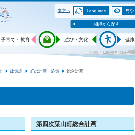
本文へ
見や
Language
組織から探す
子育て・教育
遊び・文化
健康
す
政策課
町の計画・施策
総合計画
第四次葉山町総合計画