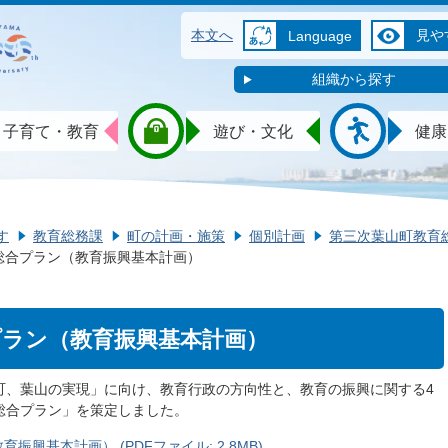
本文へ
見や
Language
組織から探す
子育て・教育
遊び・文化
健康
す
教育総務課
町の計画・施策
個別計画
第三次葉山町教育
総合プラン（教育振興基本計画）
プラン（教育振興基本計画）
町、葉山の実現」に向け、教育行政の方向性と、教育の振興に関する4
総合プラン」を策定しました。
興基本計画） (PDFファイル: 2.8MB)