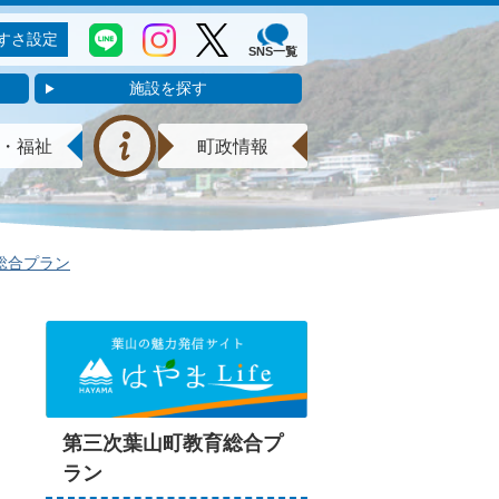
すさ設定
SNS一覧
施設を探す
・福祉
町政情報
総合プラン
第三次葉山町教育総合プ
ラン