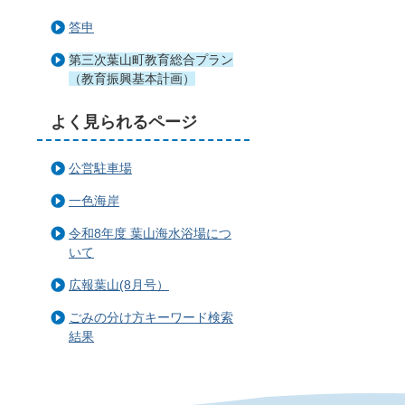
答申
第三次葉山町教育総合プラン
（教育振興基本計画）
よく見られるページ
公営駐車場
一色海岸
令和8年度 葉山海水浴場につ
いて
広報葉山(8月号）
ごみの分け方キーワード検索
結果