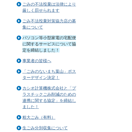
ごみの不法投棄は法律により
厳しく罰せられます
ごみ不法投棄対策協力店の募
集について
パソコン等小型家電の宅配便
に関するサービスについて協
定を締結しました！
事業者の皆様へ
「ごみのないまち葉山」ポス
ターデザイン決定！
カシオ計算機株式会社と「プ
ラスチックごみ削減のための
連携に関する協定」を締結し
ました！
粗大ごみ（有料）
生ごみ分別収集について