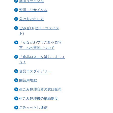
葉山リサイクル
資源・リサイクル
分け方と出し方
ごみゼロ(ゼロ・ウェイス
ト)
「かながわプラごみゼロ宣
言」への賛同について
「食品ロス」を減らしましょ
う！
食品ロスダイアリー
園芸用堆肥
生ごみ処理容器の窓口販売
生ごみ処理機の補助制度
ごみっぺらし通信