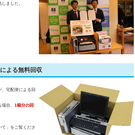
結しました。
による無料回収
が、宅配便による回
る場合、
1箱分の回
、
いて」をご覧くださ