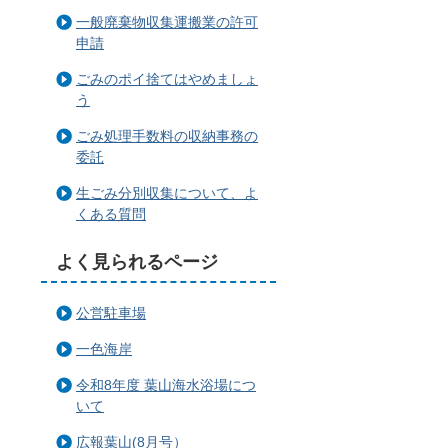
一般廃棄物収集運搬業の許可
申請
ごみのポイ捨てはやめましょ
う
ごみ処理手数料の収納事務の
委託
生ごみ分別収集について、よ
くある質問
よく見られるページ
公営駐車場
一色海岸
令和8年度 葉山海水浴場につ
いて
広報葉山(8月号）