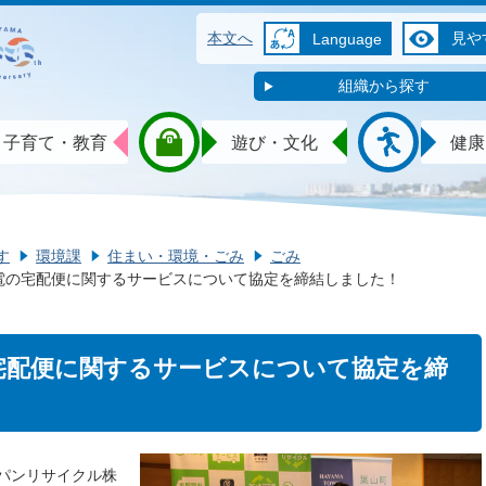
本文へ
見や
Language
組織から探す
子育て・教育
遊び・文化
健康
す
環境課
住まい・環境・ごみ
ごみ
電の宅配便に関するサービスについて協定を締結しました！
宅配便に関するサービスについて協定を締
ャパンリサイクル株