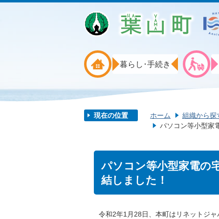
暮らし･手続き
現在の位置
ホーム
組織から探
パソコン等小型家
パソコン等小型家電の
結しました！
令和2年1月28日、本町はリネットジ