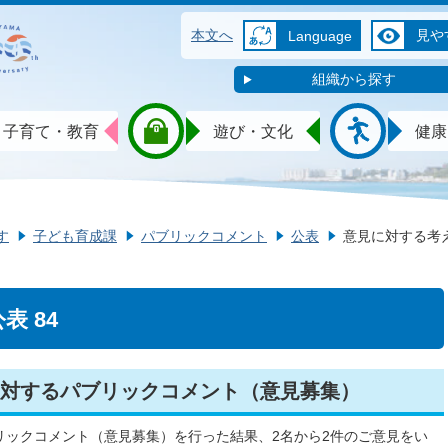
本文へ
見や
Language
組織から探す
子育て・教育
遊び・文化
健康
す
子ども育成課
パブリックコメント
公表
意見に対する考え
 84
対するパブリックコメント（意見募集）
リックコメント（意見募集）を行った結果、2名から2件のご意見をい