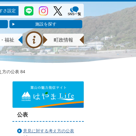
すさ設定
SNS一覧
施設を探す
・福祉
町政情報
方の公表 84
公表
意見に対する考え方の公表