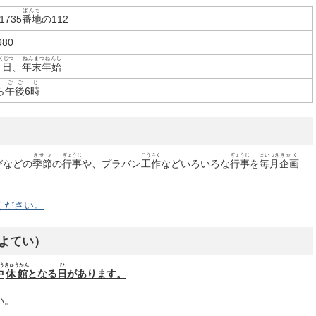
ばんち
1735
番地
の112
980
くじつ
ねんまつねんし
祝日
、
年末年始
ごご
じ
ら
午後
6
時
きせつ
ぎょうじ
こうさく
ぎょうじ
まいつき
きかく
びなどの
季節
の
行事
や、プラバン
工作
などいろいろな
行事
を
毎月
企画
ください。
よてい）
う
きゅうかん
ひ
中
休館
となる
日
があります。
い。