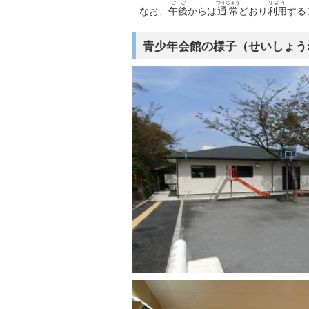
ごご
つうじょう
りよう
なお、
午後
からは
通常
どおり
利用
する
青少年会館の様子（せいしょう