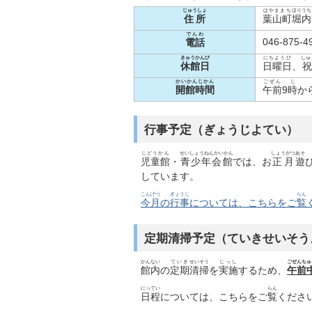
じゅうしょ
はやままち
ほりうち
住所
葉山町
堀内
でんわ
046-875-4
電話
きゅうかんび
にちようび
しゅ
休館日
日曜日
、
かいかんじかん
ごぜん
じ
開館時間
午前
9
時
か
行事予定（ぎょうじよてい）
じどうかん
せいしょうねんかいかん
しょうがつ
あそ
児童館
・
青少年会館
では、お
正月
遊
しています。
こんげつ
ぎょうじ
らん
今月
の
行事
については、こちらをご
覧
定期清掃予定（ていきせいそう
かんない
ていき
せいそう
じっし
ごぜんちゅ
館内
の
定期
清掃
を
実施
するため、
午前
にってい
らん
日程
については、こちらをご
覧
くださ