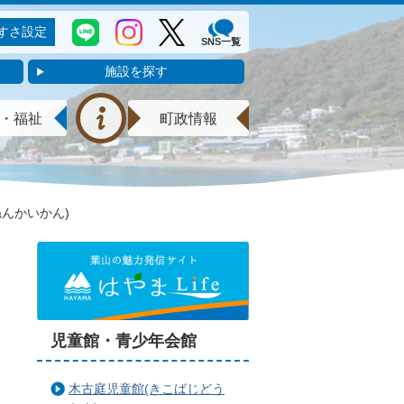
すさ設定
SNS一覧
施設を探す
・福祉
町政情報
んかいかん)
児童館・青少年会館
木古庭児童館(きこばじどう