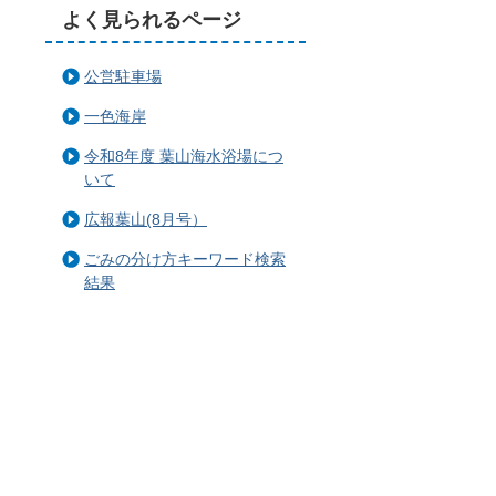
よく見られるページ
公営駐車場
一色海岸
令和8年度 葉山海水浴場につ
いて
広報葉山(8月号）
ごみの分け方キーワード検索
結果