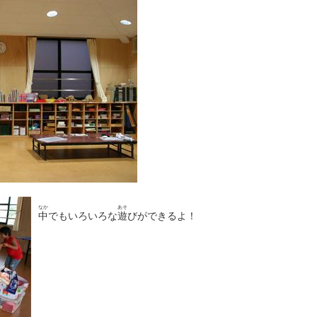
なか
あそ
中
でもいろいろな
遊
びができるよ！