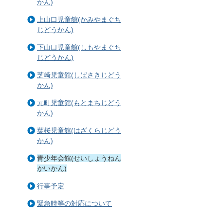
かん)
上山口児童館(かみやまぐち
じどうかん)
下山口児童館(しもやまぐち
じどうかん)
芝崎児童館(しばさきじどう
かん)
元町児童館(もとまちじどう
かん)
葉桜児童館(はざくらじどう
かん)
青少年会館(せいしょうねん
かいかん)
行事予定
緊急時等の対応について