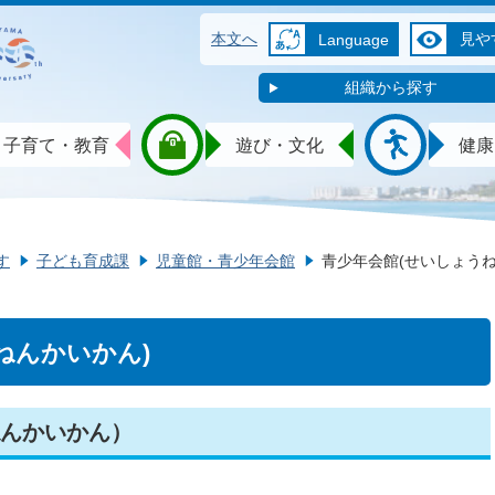
本文へ
見や
Language
組織から探す
子育て・教育
遊び・文化
健康
す
子ども育成課
児童館・青少年会館
青少年会館(せいしょうね
ねんかいかん)
んかいかん）
）