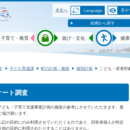
本文へ
見や
Language
組織から探す
子育て・教育
遊び・文化
健康
す
子ども育成課
町の計画・施策
個別計画
こども・若者対
ケート調査
子ども・子育て支援事業計画の施策の参考にさせていただきます。葉
ご協力願います。
上記の目的にのみ利用させていただくものであり、回答者個人が特定
り他の目的に利用されたりすることはありません。