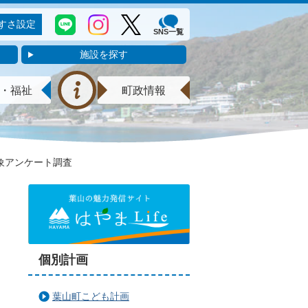
すさ設定
SNS一覧
施設を探す
・福祉
町政情報
象アンケート調査
個別計画
葉山町こども計画