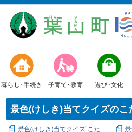
暮らし･手続き
子育て･教育
遊び･文化
景色(けしき)当てクイズのこ
景色(けしき)当てクイズ こた
景