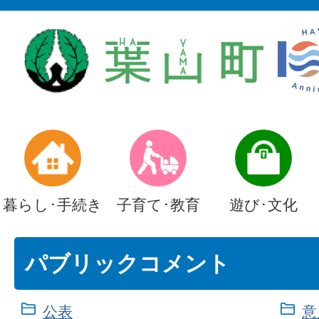
暮らし･手続き
子育て･教育
遊び･文化
パブリックコメント
公表
意