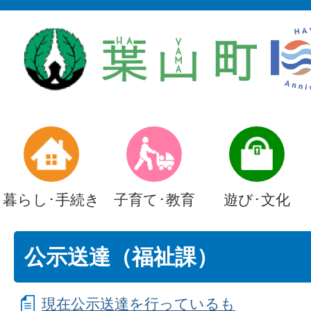
暮らし･手続き
子育て･教育
遊び･文化
公示送達（福祉課）
現在公示送達を行っているも