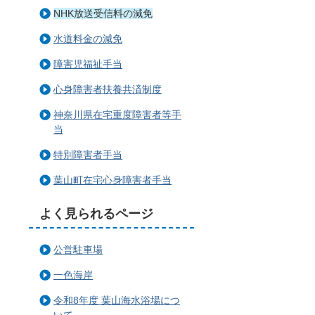
NHK放送受信料の減免
水道料金の減免
障害児福祉手当
心身障害者扶養共済制度
神奈川県在宅重度障害者等手
当
特別障害者手当
葉山町在宅心身障害者手当
よく見られるページ
公営駐車場
一色海岸
令和8年度 葉山海水浴場につ
いて