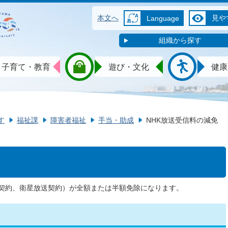
本文へ
見や
Language
組織から探す
子育て・教育
遊び・文化
健康
す
福祉課
障害者福祉
手当・助成
NHK放送受信料の減免
契約、衛星放送契約）が全額または半額免除になります。