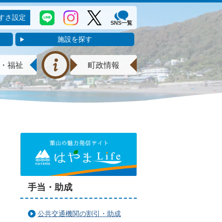
すさ設定
SNS一覧
施設を探す
・福祉
町政情報
手当・助成
公共交通機関の割引・助成